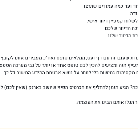
ד ועד כמה עמודים שתרצו
ודה
לוח קמפיין דיוור אישי:
כת הדיוור שלכם
ת הדיוור שלנו
ות שעובדות עם דף ועט, ממלאים טופס ואח"כ מעבירים אותו לקובץ 
ף הזה ומציעים להכין לכם טופס אחד או יותר על גבי מערכת הטפסים של rms
קסימום גמישות בלי לוותר על נושא אבטחת המידע החשוב כל כך.
? הגיע הזמן להחליף את הכרטיס הפיזי שיושב בארנק (שאין לכם) לכ
תגלו אותם תבינו את העוצמה.