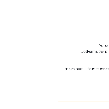
אקסל.
JotFo.
רטיס דיגיטלי שיושב בארנק